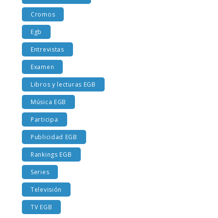
Costumbres EGB
Cromos
Egb
Entrevistas
Examen
Libros y lecturas EGB
Música EGB
Participa
Publicidad EGB
Rankings EGB
Series
Televisión
TV EGB