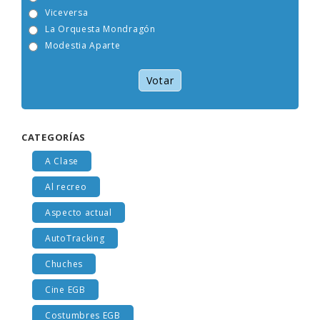
Tam Tam Go!
Viceversa
La Orquesta Mondragón
Modestia Aparte
Votar
CATEGORÍAS
A Clase
Al recreo
Aspecto actual
AutoTracking
Chuches
Cine EGB