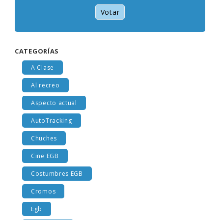
Votar
CATEGORÍAS
A Clase
Al recreo
Aspecto actual
AutoTracking
Chuches
Cine EGB
Costumbres EGB
Cromos
Egb