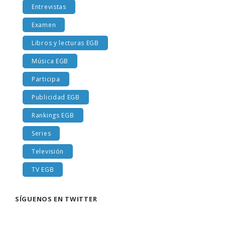
Entrevistas
Examen
Libros y lecturas EGB
Música EGB
Participa
Publicidad EGB
Rankings EGB
Series
Televisión
TV EGB
SÍGUENOS EN TWITTER