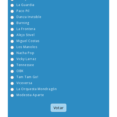
Boney M
La Guardia
Paco Pil
Danza Invisible
Burning
La Frontera
Alejo Stivel
Miguel Costas
Los Manolos
Nacha Pop
Vicky Larraz
Tennessee
OBK
Tam Tam Go!
Viceversa
La Orquesta Mondragón
Modestia Aparte
Votar