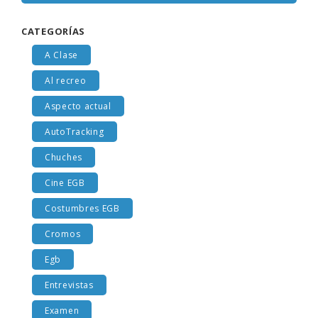
CATEGORÍAS
A Clase
Al recreo
Aspecto actual
AutoTracking
Chuches
Cine EGB
Costumbres EGB
Cromos
Egb
Entrevistas
Examen