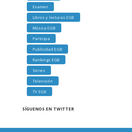
Examen
Libros y lecturas EGB
Música EGB
Participa
Publicidad EGB
Rankings EGB
Series
Televisión
TV EGB
SÍGUENOS EN TWITTER