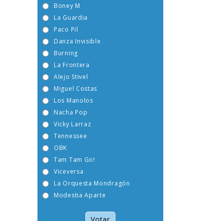
Boney M
La Guardia
Paco Pil
Danza Invisible
Burning
La Frontera
Alejo Stivel
Miguel Costas
Los Manolos
Nacha Pop
Vicky Larraz
Tennessee
OBK
Tam Tam Go!
Viceversa
La Orquesta Mondragón
Modestia Aparte
Votar