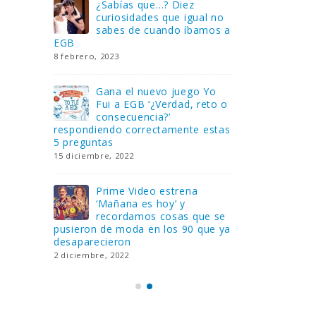
Gana una de las cuatro
¿Sa
al no
unidades de PLAYMOBIL
cur
amos a
que sorteamos: Knight
sab
Rider – El coche fantástico
EGB
[finalizado]
8 febrero, 202
18 noviembre, 2022
 Yo
Gan
reto o
FlixOlé nos divierte con su
Fui
colección de comedias de
con
 estas
los 80 y 90 y regalamos
respondiend
tres suscripciones anuales
5 preguntas
18 noviembre, 2022
15 diciembre,
Llega el nuevo juego de
Pri
mesa Yo Fui a EGB:
‘Ma
ue se
Verdad, reto o
rec
que ya
consecuencia, con más preguntas
pusieron de
y atrevidas pruebas
desaparecie
17 noviembre, 2022
2 diciembre, 