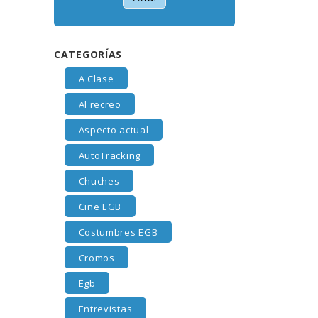
CATEGORÍAS
A Clase
Al recreo
Aspecto actual
AutoTracking
Chuches
Cine EGB
Costumbres EGB
Cromos
Egb
Entrevistas