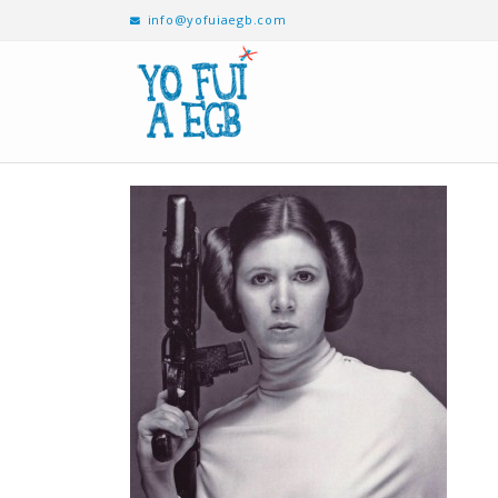
info@yofuiaegb.com