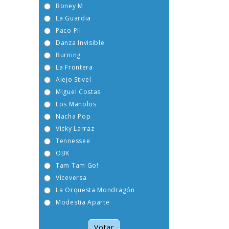
Boney M
La Guardia
Paco Pil
Danza Invisible
Burning
La Frontera
Alejo Stivel
Miguel Costas
Los Manolos
Nacha Pop
Vicky Larraz
Tennessee
OBK
Tam Tam Go!
Viceversa
La Orquesta Mondragón
Modestia Aparte
Votar