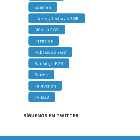
Examen
Libros y lecturas EGB
Música EGB
Participa
Publicidad EGB
Rankings EGB
Series
Televisión
TV EGB
SÍGUENOS EN TWITTER