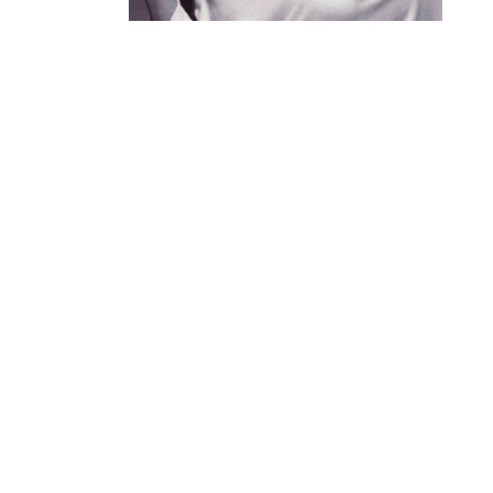
¿Sabías que…? Diez
curiosidades que igual no
sabes de cuando íbamos a
EGB
Rider 
[final
8 febrero, 2023
18 nov
Gana el nuevo juego Yo
Fui a EGB ‘¿Verdad, reto o
consecuencia?’
respondiendo correctamente estas
5 preguntas
tres s
15 diciembre, 2022
18 nov
Prime Video estrena
‘Mañana es hoy’ y
recordamos cosas que se
pusieron de moda en los 90 que ya
conse
desaparecieron
y atre
2 diciembre, 2022
17 nov