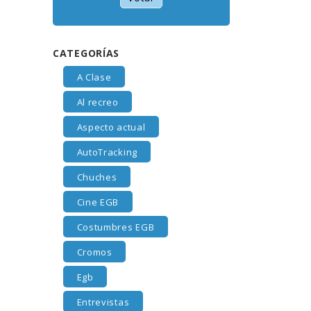
CATEGORÍAS
A Clase
Al recreo
Aspecto actual
AutoTracking
Chuches
Cine EGB
Costumbres EGB
Cromos
Egb
Entrevistas