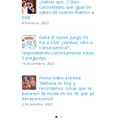
Gana una de las cuatro
¿Sa
al no
unidades de PLAYMOBIL
cur
amos a
que sorteamos: Knight
sab
Rider – El coche fantástico
EGB
[finalizado]
8 febrero, 202
18 noviembre, 2022
 Yo
Gan
reto o
FlixOlé nos divierte con su
Fui
colección de comedias de
con
 estas
los 80 y 90 y regalamos
respondiend
tres suscripciones anuales
5 preguntas
18 noviembre, 2022
15 diciembre,
Llega el nuevo juego de
Pri
mesa Yo Fui a EGB:
‘Ma
ue se
Verdad, reto o
rec
que ya
consecuencia, con más preguntas
pusieron de
y atrevidas pruebas
desaparecie
17 noviembre, 2022
2 diciembre, 