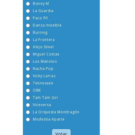
Boney M
La Guardia
Paco Pil
Danza Invisible
Burning
La Frontera
Alejo Stivel
Miguel Costas
Los Manolos
Nacha Pop
Vicky Larraz
Tennessee
OBK
Tam Tam Go!
Viceversa
La Orquesta Mondragón
Modestia Aparte
Votar