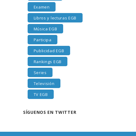
Examen
Libros y lecturas EGB
Música EGB
Participa
Publicidad EGB
Rankings EGB
Series
Televisión
TV EGB
SÍGUENOS EN TWITTER