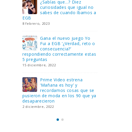
Gana una de las cuatro
¿Sa
al no
unidades de PLAYMOBIL
cur
amos a
que sorteamos: Knight
sab
Rider – El coche fantástico
EGB
[finalizado]
8 febrero, 202
18 noviembre, 2022
 Yo
Gan
reto o
FlixOlé nos divierte con su
Fui
colección de comedias de
con
 estas
los 80 y 90 y regalamos
respondiend
tres suscripciones anuales
5 preguntas
18 noviembre, 2022
15 diciembre,
Llega el nuevo juego de
Pri
mesa Yo Fui a EGB:
‘Ma
ue se
Verdad, reto o
rec
que ya
consecuencia, con más preguntas
pusieron de
y atrevidas pruebas
desaparecie
17 noviembre, 2022
2 diciembre, 