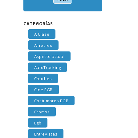
CATEGORÍAS
A Clase
Al recreo
Aspecto actual
AutoTracking
Chuches
Cine EGB
Costumbres EGB
Cromos
Egb
Entrevistas