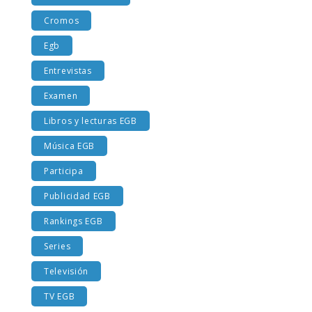
Costumbres EGB
Cromos
Egb
Entrevistas
Examen
Libros y lecturas EGB
Música EGB
Participa
Publicidad EGB
Rankings EGB
Series
Televisión
TV EGB