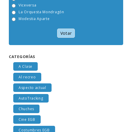
Tam Tam Go!
Viceversa
La Orquesta Mondragón
Modestia Aparte
Votar
CATEGORÍAS
A Clase
Al recreo
Aspecto actual
AutoTracking
Chuches
Cine EGB