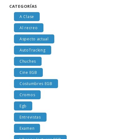
CATEGORÍAS
A Clase
Al recreo
Aspecto actual
AutoTracking
Chuches
Cine EGB
Costumbres EGB
Cromos
Egb
Entrevistas
Examen