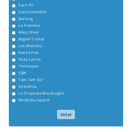
La Guardia
Paco Pil
Danza Invisible
Burning
La Frontera
Alejo Stivel
Miguel Costas
Los Manolos
Nacha Pop
Vicky Larraz
Tennessee
OBK
Tam Tam Go!
Viceversa
La Orquesta Mondragón
Modestia Aparte
Votar