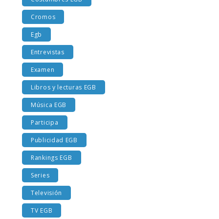
Costumbres EGB
Cromos
Egb
Entrevistas
Examen
Libros y lecturas EGB
Música EGB
Participa
Publicidad EGB
Rankings EGB
Series
Televisión
TV EGB