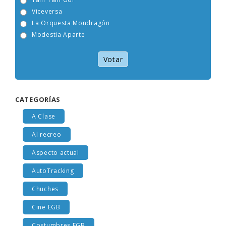
Tam Tam Go!
Viceversa
La Orquesta Mondragón
Modestia Aparte
Votar
CATEGORÍAS
A Clase
Al recreo
Aspecto actual
AutoTracking
Chuches
Cine EGB