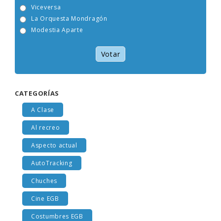
Tam Tam Go!
Viceversa
La Orquesta Mondragón
Modestia Aparte
Votar
CATEGORÍAS
A Clase
Al recreo
Aspecto actual
AutoTracking
Chuches
Cine EGB