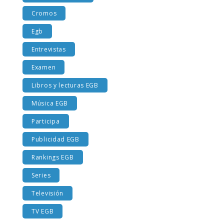
Costumbres EGB
Cromos
Egb
Entrevistas
Examen
Libros y lecturas EGB
Música EGB
Participa
Publicidad EGB
Rankings EGB
Series
Televisión
TV EGB