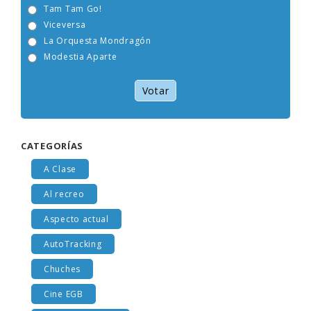
OBK
Tam Tam Go!
Viceversa
La Orquesta Mondragón
Modestia Aparte
Votar
CATEGORÍAS
A Clase
Al recreo
Aspecto actual
AutoTracking
Chuches
Cine EGB