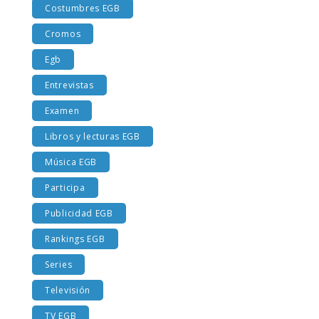
Costumbres EGB
Cromos
Egb
Entrevistas
Examen
Libros y lecturas EGB
Música EGB
Participa
Publicidad EGB
Rankings EGB
Series
Televisión