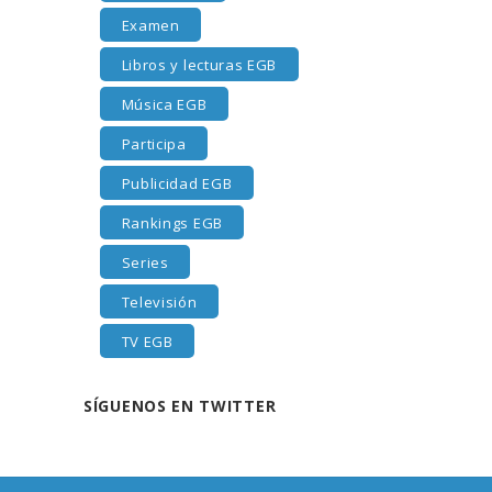
Examen
Libros y lecturas EGB
Música EGB
Participa
Publicidad EGB
Rankings EGB
Series
Televisión
TV EGB
SÍGUENOS EN TWITTER