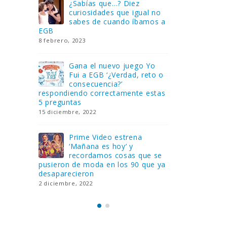
Gana una de las cuatro
¿Sa
al no
unidades de PLAYMOBIL
cur
amos a
que sorteamos: Knight
sab
Rider – El coche fantástico
EGB
[finalizado]
8 febrero, 202
18 noviembre, 2022
 Yo
Gan
reto o
FlixOlé nos divierte con su
Fui
colección de comedias de
con
 estas
los 80 y 90 y regalamos
respondiend
tres suscripciones anuales
5 preguntas
18 noviembre, 2022
15 diciembre,
Llega el nuevo juego de
Pri
mesa Yo Fui a EGB:
‘Ma
ue se
Verdad, reto o
rec
que ya
consecuencia, con más preguntas
pusieron de
y atrevidas pruebas
desaparecie
17 noviembre, 2022
2 diciembre, 