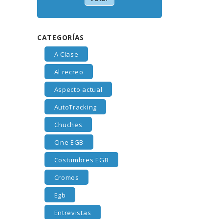
CATEGORÍAS
A Clase
Al recreo
Aspecto actual
AutoTracking
Chuches
Cine EGB
Costumbres EGB
Cromos
Egb
Entrevistas