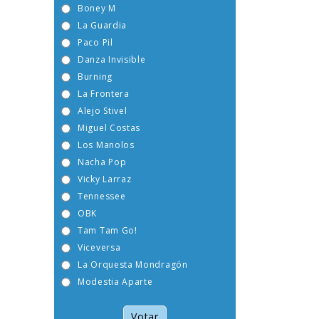
Boney M
La Guardia
Paco Pil
Danza Invisible
Burning
La Frontera
Alejo Stivel
Miguel Costas
Los Manolos
Nacha Pop
Vicky Larraz
Tennessee
OBK
Tam Tam Go!
Viceversa
La Orquesta Mondragón
Modestia Aparte
Votar