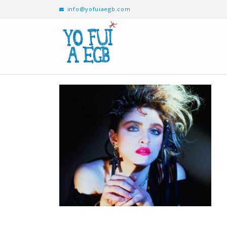
info@yofuiaegb.com