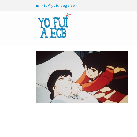
info@yofuiaegb.com