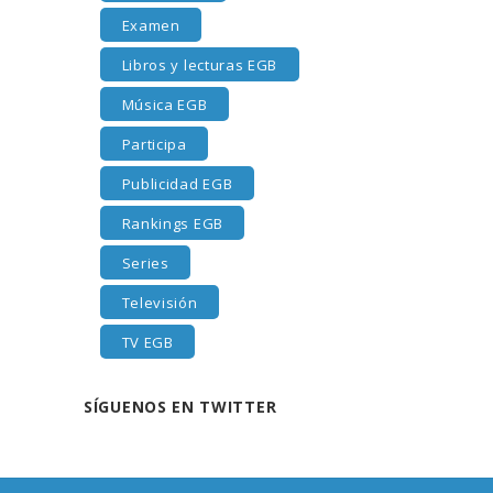
Examen
Libros y lecturas EGB
Música EGB
Participa
Publicidad EGB
Rankings EGB
Series
Televisión
TV EGB
SÍGUENOS EN TWITTER