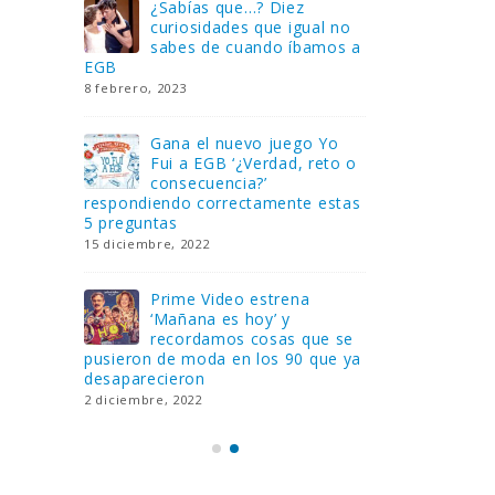
Gana una de las cuatro
¿Sa
al no
unidades de PLAYMOBIL
cur
amos a
que sorteamos: Knight
sab
Rider – El coche fantástico
EGB
[finalizado]
8 febrero, 202
18 noviembre, 2022
 Yo
Gan
reto o
FlixOlé nos divierte con su
Fui
colección de comedias de
con
 estas
los 80 y 90 y regalamos
respondiend
tres suscripciones anuales
5 preguntas
18 noviembre, 2022
15 diciembre,
Llega el nuevo juego de
Pri
mesa Yo Fui a EGB:
‘Ma
ue se
Verdad, reto o
rec
que ya
consecuencia, con más preguntas
pusieron de
y atrevidas pruebas
desaparecie
17 noviembre, 2022
2 diciembre, 