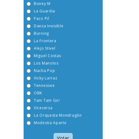
Boney M
La Guardia
Paco Pil
Danza Invisible
Burning
La Frontera
Alejo Stivel
Miguel Costas
Los Manolos
Nacha Pop
Vicky Larraz
Tennessee
OBK
Tam Tam Go!
Viceversa
La Orquesta Mondragón
Modestia Aparte
Votar