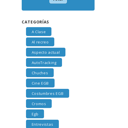
CATEGORÍAS
A Clase
Al recreo
Aspecto actual
AutoTracking
Chuches
Cine EGB
Costumbres EGB
Cromos
Egb
Entrevistas