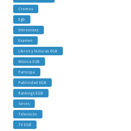
Costumbres EGB
Cromos
Egb
Entrevistas
Examen
Libros y lecturas EGB
Música EGB
Participa
Publicidad EGB
Rankings EGB
Series
Televisión
TV EGB