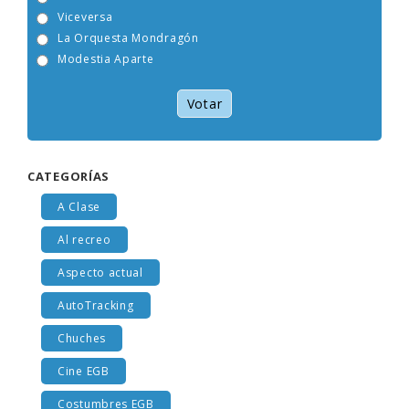
Tam Tam Go!
Viceversa
La Orquesta Mondragón
Modestia Aparte
Votar
CATEGORÍAS
A Clase
Al recreo
Aspecto actual
AutoTracking
Chuches
Cine EGB