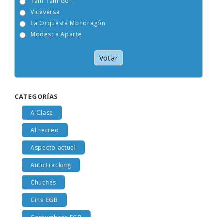
Tam Tam Go!
Viceversa
La Orquesta Mondragón
Modestia Aparte
Votar
CATEGORÍAS
A Clase
Al recreo
Aspecto actual
AutoTracking
Chuches
Cine EGB