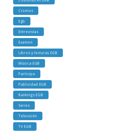
Costumbres EGB
Cromos
Egb
Entrevistas
Examen
Libros y lecturas EGB
Música EGB
Participa
Publicidad EGB
Rankings EGB
Series
Televisión
TV EGB