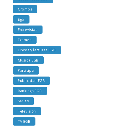
Costumbres EGB
Cromos
Egb
Entrevistas
Examen
Libros y lecturas EGB
Música EGB
Participa
Publicidad EGB
Rankings EGB
Series
Televisión
TV EGB