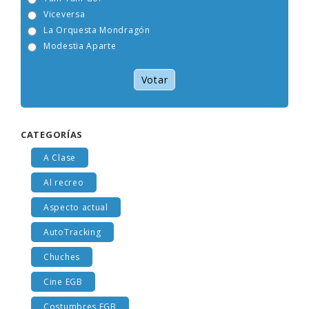
Tam Tam Go!
Viceversa
La Orquesta Mondragón
Modestia Aparte
Votar
CATEGORÍAS
A Clase
Al recreo
Aspecto actual
AutoTracking
Chuches
Cine EGB