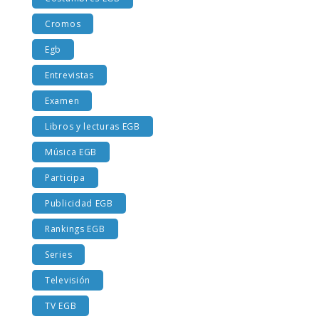
Costumbres EGB
Cromos
Egb
Entrevistas
Examen
Libros y lecturas EGB
Música EGB
Participa
Publicidad EGB
Rankings EGB
Series
Televisión
TV EGB