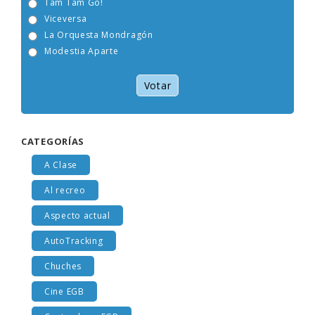
Tam Tam Go!
Viceversa
La Orquesta Mondragón
Modestia Aparte
Votar
CATEGORÍAS
A Clase
Al recreo
Aspecto actual
AutoTracking
Chuches
Cine EGB