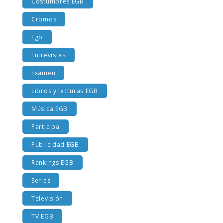
Costumbres EGB
Cromos
Egb
Entrevistas
Examen
Libros y lecturas EGB
Música EGB
Participa
Publicidad EGB
Rankings EGB
Series
Televisión
TV EGB