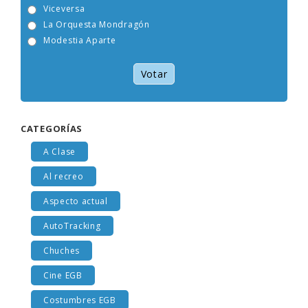
Viceversa
La Orquesta Mondragón
Modestia Aparte
Votar
CATEGORÍAS
A Clase
Al recreo
Aspecto actual
AutoTracking
Chuches
Cine EGB
Costumbres EGB