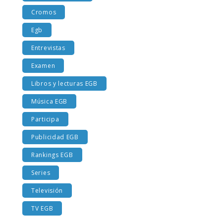
Cromos
Egb
Entrevistas
Examen
Libros y lecturas EGB
Música EGB
Participa
Publicidad EGB
Rankings EGB
Series
Televisión
TV EGB