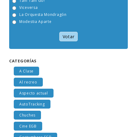
Tam Tam Go!
Viceversa
La Orquesta Mondragón
Modestia Aparte
Votar
CATEGORÍAS
A Clase
Al recreo
Aspecto actual
AutoTracking
Chuches
Cine EGB