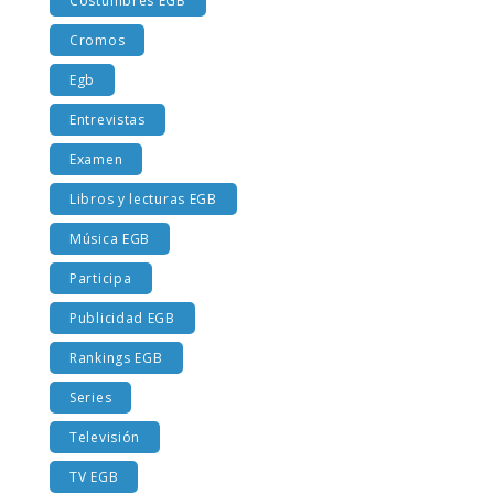
Costumbres EGB
Cromos
Egb
Entrevistas
Examen
Libros y lecturas EGB
Música EGB
Participa
Publicidad EGB
Rankings EGB
Series
Televisión
TV EGB