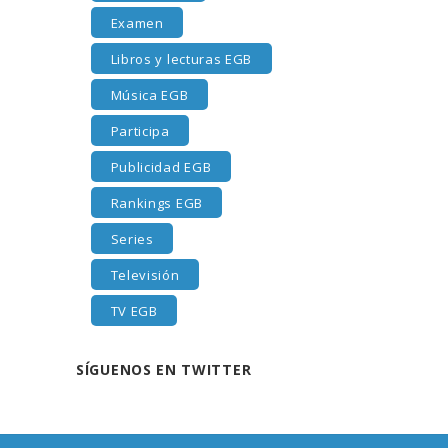
Examen
Libros y lecturas EGB
Música EGB
Participa
Publicidad EGB
Rankings EGB
Series
Televisión
TV EGB
SÍGUENOS EN TWITTER