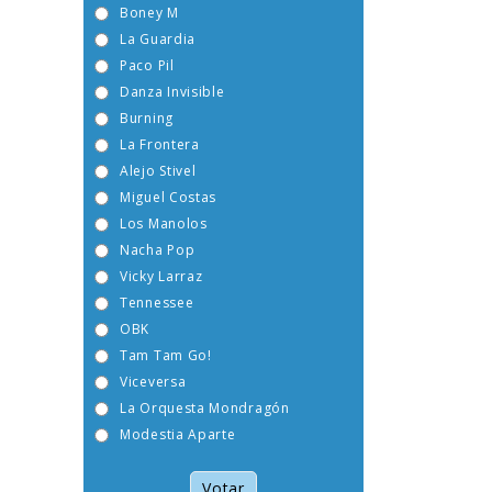
Boney M
La Guardia
Paco Pil
Danza Invisible
Burning
La Frontera
Alejo Stivel
Miguel Costas
Los Manolos
Nacha Pop
Vicky Larraz
Tennessee
OBK
Tam Tam Go!
Viceversa
La Orquesta Mondragón
Modestia Aparte
Votar