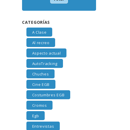
CATEGORÍAS
A Clase
Al recreo
Aspecto actual
AutoTracking
Chuches
Cine EGB
Costumbres EGB
Cromos
Egb
Entrevistas