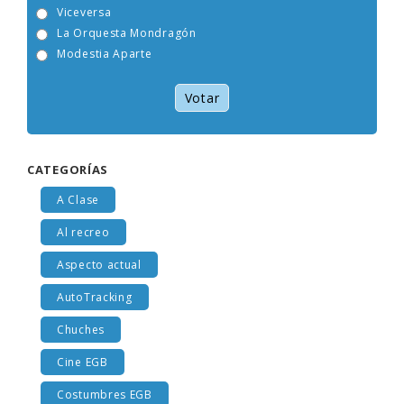
Tam Tam Go!
Viceversa
La Orquesta Mondragón
Modestia Aparte
Votar
CATEGORÍAS
A Clase
Al recreo
Aspecto actual
AutoTracking
Chuches
Cine EGB