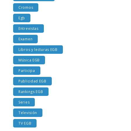
Costumbres EGB
Cromos
Egb
Entrevistas
Examen
Libros y lecturas EGB
Música EGB
Participa
Publicidad EGB
Rankings EGB
Series
Televisión
TV EGB