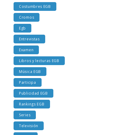
Costumbres EGB
Cromos
Egb
Entrevistas
Examen
Libros y lecturas EGB
Música EGB
Participa
Publicidad EGB
Rankings EGB
Series
Televisión