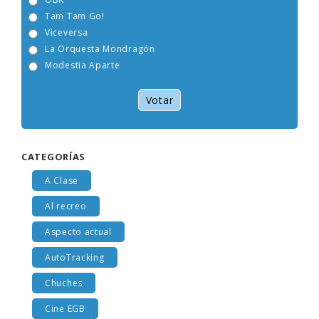
OBK
Tam Tam Go!
Viceversa
La Orquesta Mondragón
Modestia Aparte
Votar
CATEGORÍAS
A Clase
Al recreo
Aspecto actual
AutoTracking
Chuches
Cine EGB