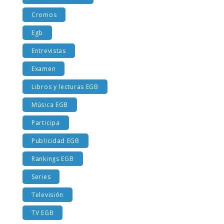
Costumbres EGB
Cromos
Egb
Entrevistas
Examen
Libros y lecturas EGB
Música EGB
Participa
Publicidad EGB
Rankings EGB
Series
Televisión
TV EGB