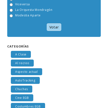
Tam Tam Go!
Viceversa
La Orquesta Mondragón
Modestia Aparte
Votar
CATEGORÍAS
A Clase
Al recreo
Aspecto actual
AutoTracking
Chuches
Cine EGB