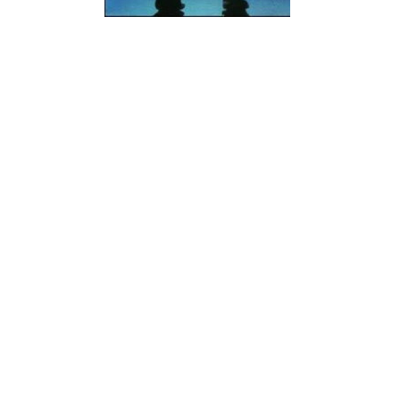
¿Sabías que…? Diez
curiosidades que igual no
sabes de cuando íbamos a
EGB
Rider 
[final
8 febrero, 2023
18 nov
Gana el nuevo juego Yo
Fui a EGB ‘¿Verdad, reto o
consecuencia?’
respondiendo correctamente estas
5 preguntas
tres s
15 diciembre, 2022
18 nov
Prime Video estrena
‘Mañana es hoy’ y
recordamos cosas que se
pusieron de moda en los 90 que ya
conse
desaparecieron
y atre
2 diciembre, 2022
17 nov