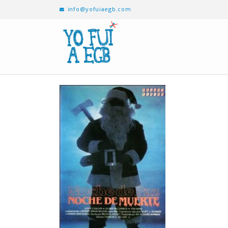
info@yofuiaegb.com