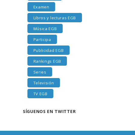
Examen
Libros y lecturas EGB
Música EGB
Participa
Publicidad EGB
Rankings EGB
Series
Televisión
TV EGB
SÍGUENOS EN TWITTER