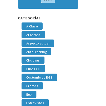
CATEGORÍAS
A Clase
Al recreo
Aspecto actual
AutoTracking
Chuches
Cine EGB
Costumbres EGB
Cromos
Egb
Entrevistas