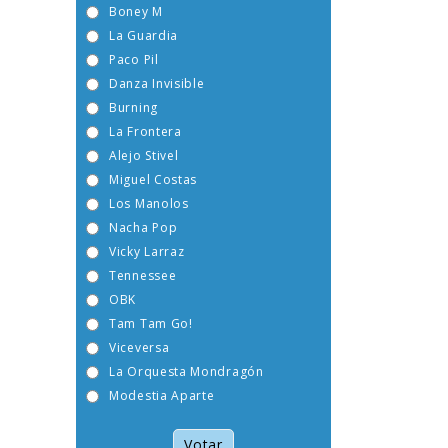
Boney M
La Guardia
Paco Pil
Danza Invisible
Burning
La Frontera
Alejo Stivel
Miguel Costas
Los Manolos
Nacha Pop
Vicky Larraz
Tennessee
OBK
Tam Tam Go!
Viceversa
La Orquesta Mondragón
Modestia Aparte
Votar