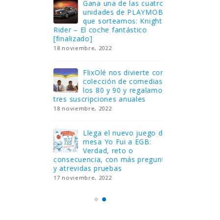
Gana una de las cuatro
¿Sa
al no
unidades de PLAYMOBIL
cur
amos a
que sorteamos: Knight
sab
Rider – El coche fantástico
EGB
[finalizado]
8 febrero, 202
18 noviembre, 2022
 Yo
Gan
reto o
FlixOlé nos divierte con su
Fui
colección de comedias de
con
 estas
los 80 y 90 y regalamos
respondiend
tres suscripciones anuales
5 preguntas
18 noviembre, 2022
15 diciembre,
Llega el nuevo juego de
Pri
mesa Yo Fui a EGB:
‘Ma
ue se
Verdad, reto o
rec
que ya
consecuencia, con más preguntas
pusieron de
y atrevidas pruebas
desaparecie
17 noviembre, 2022
2 diciembre, 