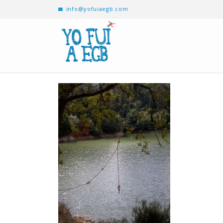
info@yofuiaegb.com