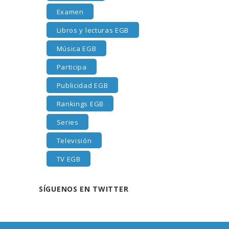
Examen
Libros y lecturas EGB
Música EGB
Participa
Publicidad EGB
Rankings EGB
Series
Televisión
TV EGB
SÍGUENOS EN TWITTER