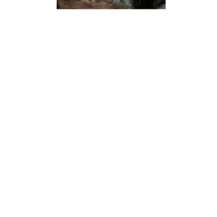
¿Sabías que…? Diez
curiosidades que igual no
sabes de cuando íbamos a
EGB
Rider 
[final
8 febrero, 2023
18 nov
Gana el nuevo juego Yo
Fui a EGB ‘¿Verdad, reto o
consecuencia?’
respondiendo correctamente estas
5 preguntas
tres s
15 diciembre, 2022
18 nov
Prime Video estrena
‘Mañana es hoy’ y
recordamos cosas que se
pusieron de moda en los 90 que ya
conse
desaparecieron
y atre
2 diciembre, 2022
17 nov