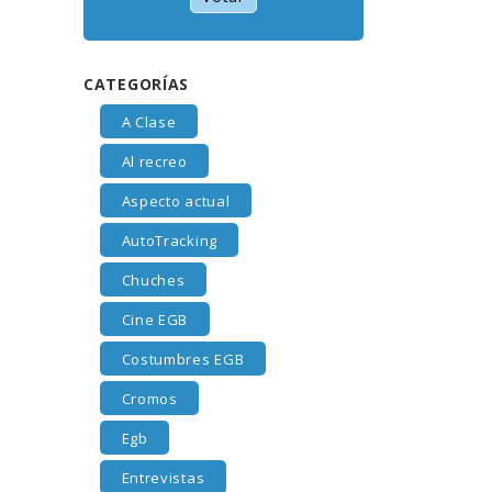
CATEGORÍAS
A Clase
Al recreo
Aspecto actual
AutoTracking
Chuches
Cine EGB
Costumbres EGB
Cromos
Egb
Entrevistas