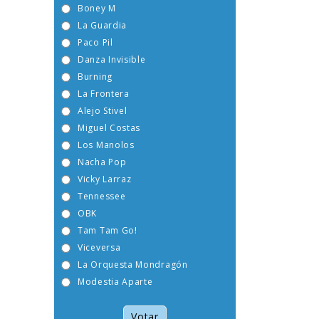
Boney M
La Guardia
Paco Pil
Danza Invisible
Burning
La Frontera
Alejo Stivel
Miguel Costas
Los Manolos
Nacha Pop
Vicky Larraz
Tennessee
OBK
Tam Tam Go!
Viceversa
La Orquesta Mondragón
Modestia Aparte
Votar