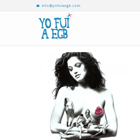
info@yofuiaegb.com