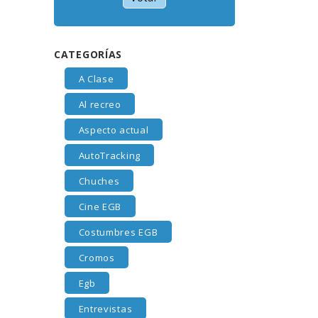
CATEGORÍAS
A Clase
Al recreo
Aspecto actual
AutoTracking
Chuches
Cine EGB
Costumbres EGB
Cromos
Egb
Entrevistas