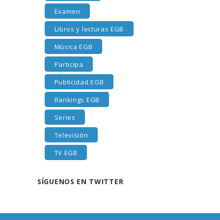
Examen
Libros y lecturas EGB
Música EGB
Participa
Publicidad EGB
Rankings EGB
Series
Televisión
TV EGB
SÍGUENOS EN TWITTER