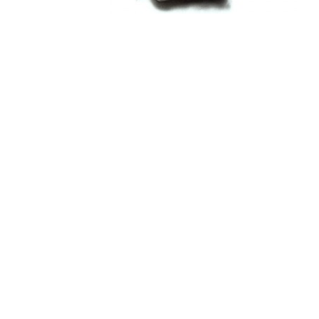
¿Sabías que…? Diez
curiosidades que igual no
sabes de cuando íbamos a
EGB
Rider 
[final
8 febrero, 2023
18 nov
Gana el nuevo juego Yo
Fui a EGB ‘¿Verdad, reto o
consecuencia?’
respondiendo correctamente estas
5 preguntas
tres s
15 diciembre, 2022
18 nov
Prime Video estrena
‘Mañana es hoy’ y
recordamos cosas que se
pusieron de moda en los 90 que ya
conse
desaparecieron
y atre
2 diciembre, 2022
17 nov