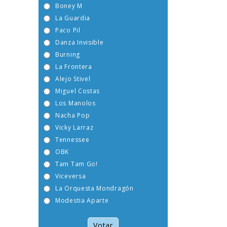
Boney M
La Guardia
Paco Pil
Danza Invisible
Burning
La Frontera
Alejo Stivel
Miguel Costas
Los Manolos
Nacha Pop
Vicky Larraz
Tennessee
OBK
Tam Tam Go!
Viceversa
La Orquesta Mondragón
Modestia Aparte
Votar