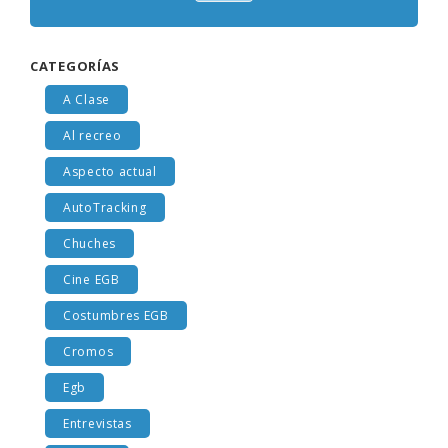
CATEGORÍAS
A Clase
Al recreo
Aspecto actual
AutoTracking
Chuches
Cine EGB
Costumbres EGB
Cromos
Egb
Entrevistas