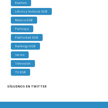
Examen
Libros y lecturas EGB
Música EGB
Participa
Publicidad EGB
Rankings EGB
Series
Televisión
TV EGB
SÍGUENOS EN TWITTER