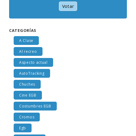
Votar
CATEGORÍAS
A Clase
Al recreo
Aspecto actual
AutoTracking
Chuches
Cine EGB
Costumbres EGB
Cromos
Egb