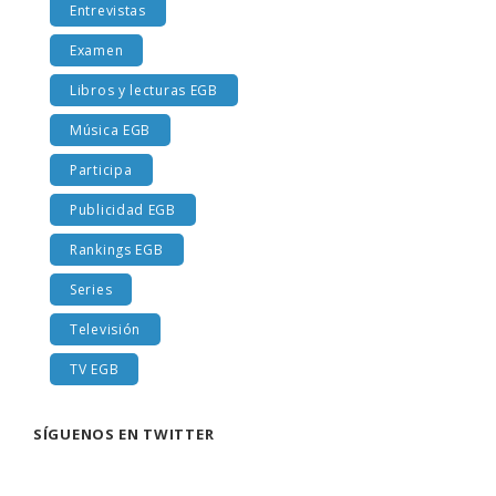
Entrevistas
Examen
Libros y lecturas EGB
Música EGB
Participa
Publicidad EGB
Rankings EGB
Series
Televisión
TV EGB
SÍGUENOS EN TWITTER