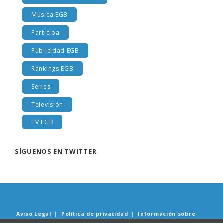
Libros y lecturas EGB
Música EGB
Participa
Publicidad EGB
Rankings EGB
Series
Televisión
TV EGB
SÍGUENOS EN TWITTER
Aviso Legal
|
Política de privacidad
|
Información sobre