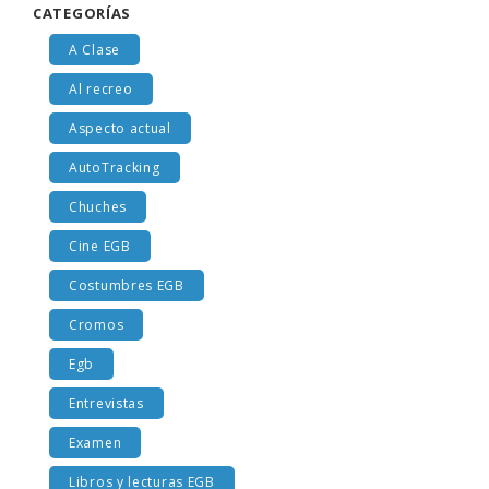
CATEGORÍAS
A Clase
Al recreo
Aspecto actual
AutoTracking
Chuches
Cine EGB
Costumbres EGB
Cromos
Egb
Entrevistas
Examen