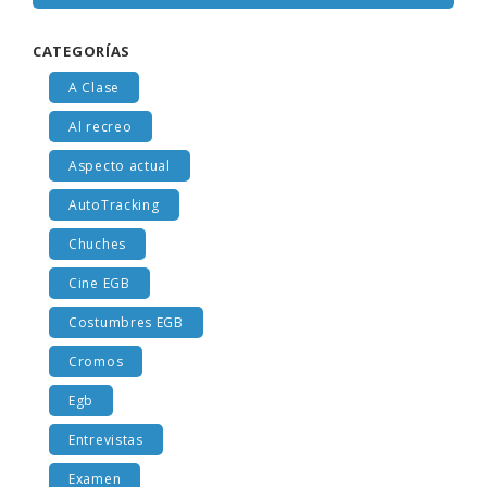
CATEGORÍAS
A Clase
Al recreo
Aspecto actual
AutoTracking
Chuches
Cine EGB
Costumbres EGB
Cromos
Egb
Entrevistas