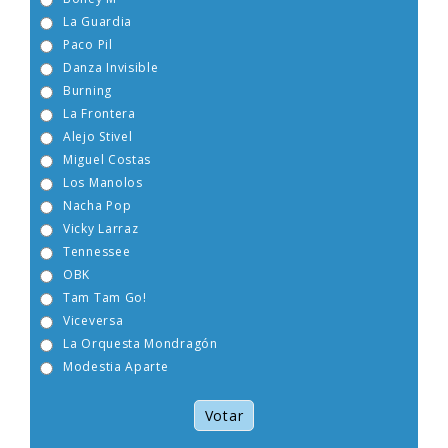
Boney M
La Guardia
Paco Pil
Danza Invisible
Burning
La Frontera
Alejo Stivel
Miguel Costas
Los Manolos
Nacha Pop
Vicky Larraz
Tennessee
OBK
Tam Tam Go!
Viceversa
La Orquesta Mondragón
Modestia Aparte
Votar