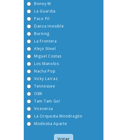
Boney M
La Guardia
Paco Pil
Danza Invisible
Burning
La Frontera
Alejo Stivel
Miguel Costas
Los Manolos
Nacha Pop
Vicky Larraz
Tennessee
OBK
Tam Tam Go!
Viceversa
La Orquesta Mondragón
Modestia Aparte
Votar