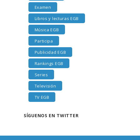
Examen
Libros y lecturas EGB
Música EGB
Participa
Publicidad EGB
Rankings EGB
Series
Televisión
TV EGB
SÍGUENOS EN TWITTER