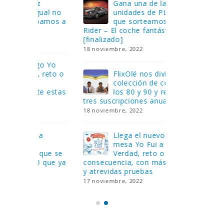
Gana una de las cuatro
¿Sa
al no
unidades de PLAYMOBIL
cur
amos a
que sorteamos: Knight
sab
Rider – El coche fantástico
EGB
[finalizado]
8 febrero, 202
18 noviembre, 2022
 Yo
Gan
reto o
FlixOlé nos divierte con su
Fui
colección de comedias de
con
 estas
los 80 y 90 y regalamos
respondiend
tres suscripciones anuales
5 preguntas
18 noviembre, 2022
15 diciembre,
Llega el nuevo juego de
Pri
mesa Yo Fui a EGB:
‘Ma
ue se
Verdad, reto o
rec
que ya
consecuencia, con más preguntas
pusieron de
y atrevidas pruebas
desaparecie
17 noviembre, 2022
2 diciembre, 