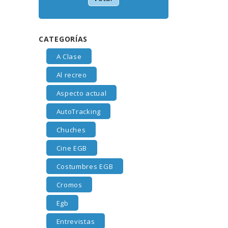
CATEGORÍAS
A Clase
Al recreo
Aspecto actual
AutoTracking
Chuches
Cine EGB
Costumbres EGB
Cromos
Egb
Entrevistas