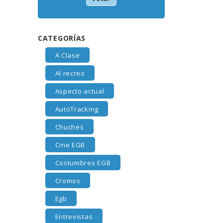
CATEGORÍAS
A Clase
Al recreo
Aspecto actual
AutoTracking
Chuches
Cine EGB
Costumbres EGB
Cromos
Egb
Entrevistas