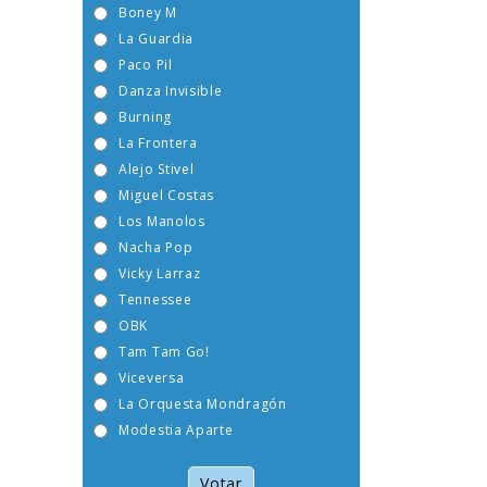
Boney M
La Guardia
Paco Pil
Danza Invisible
Burning
La Frontera
Alejo Stivel
Miguel Costas
Los Manolos
Nacha Pop
Vicky Larraz
Tennessee
OBK
Tam Tam Go!
Viceversa
La Orquesta Mondragón
Modestia Aparte
Votar