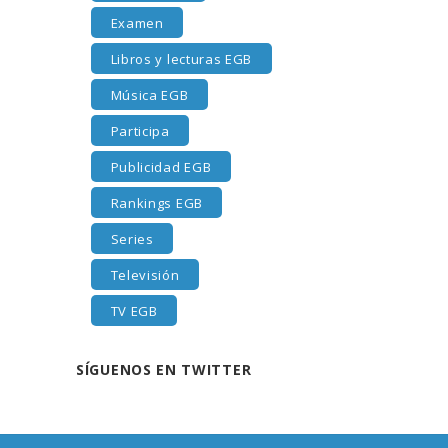
Examen
Libros y lecturas EGB
Música EGB
Participa
Publicidad EGB
Rankings EGB
Series
Televisión
TV EGB
SÍGUENOS EN TWITTER