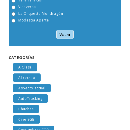
Tam Tam Go!
Viceversa
La Orquesta Mondragón
Modestia Aparte
Votar
CATEGORÍAS
A Clase
Al recreo
Aspecto actual
AutoTracking
Chuches
Cine EGB