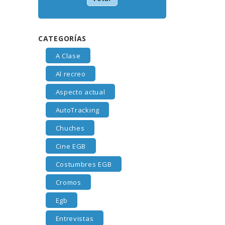
CATEGORÍAS
A Clase
Al recreo
Aspecto actual
AutoTracking
Chuches
Cine EGB
Costumbres EGB
Cromos
Egb
Entrevistas