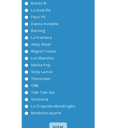
Boney M
La Guardia
Paco Pil
Danza Invisible
Burning
La Frontera
Alejo Stivel
Miguel Costas
Los Manolos
Nacha Pop
Vicky Larraz
Tennessee
OBK
Tam Tam Go!
Viceversa
La Orquesta Mondragón
Modestia Aparte
Votar