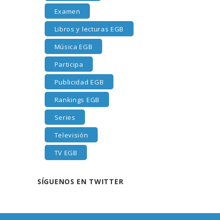
Examen
Libros y lecturas EGB
Música EGB
Participa
Publicidad EGB
Rankings EGB
Series
Televisión
TV EGB
SÍGUENOS EN TWITTER