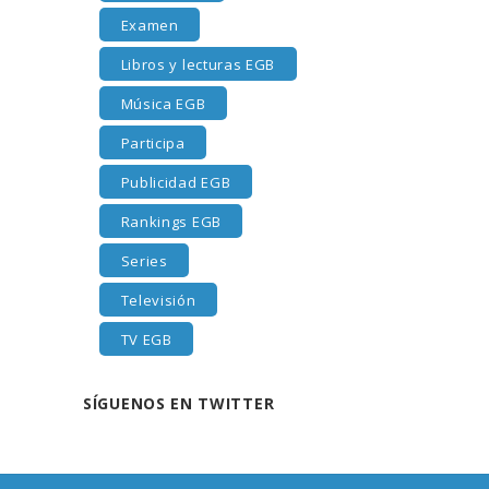
Examen
Libros y lecturas EGB
Música EGB
Participa
Publicidad EGB
Rankings EGB
Series
Televisión
TV EGB
SÍGUENOS EN TWITTER