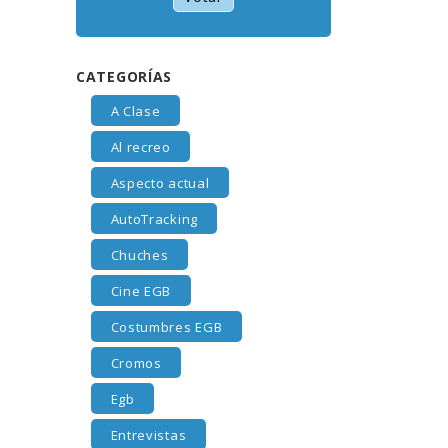
CATEGORÍAS
A Clase
Al recreo
Aspecto actual
AutoTracking
Chuches
Cine EGB
Costumbres EGB
Cromos
Egb
Entrevistas