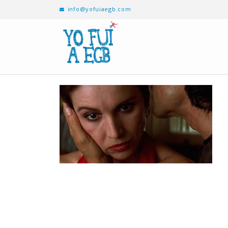
info@yofuiaegb.com