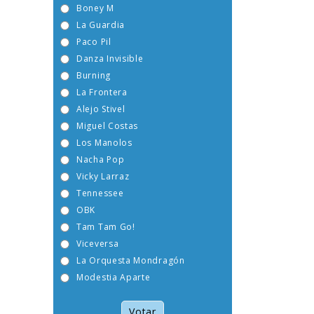
Boney M
La Guardia
Paco Pil
Danza Invisible
Burning
La Frontera
Alejo Stivel
Miguel Costas
Los Manolos
Nacha Pop
Vicky Larraz
Tennessee
OBK
Tam Tam Go!
Viceversa
La Orquesta Mondragón
Modestia Aparte
Votar