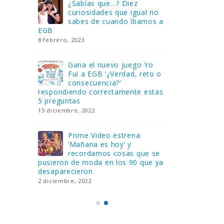
Gana una de las cuatro
¿Sa
al no
unidades de PLAYMOBIL
cur
amos a
que sorteamos: Knight
sab
Rider – El coche fantástico
EGB
[finalizado]
8 febrero, 202
18 noviembre, 2022
 Yo
Gan
reto o
FlixOlé nos divierte con su
Fui
colección de comedias de
con
 estas
los 80 y 90 y regalamos
respondiend
tres suscripciones anuales
5 preguntas
18 noviembre, 2022
15 diciembre,
Llega el nuevo juego de
Pri
mesa Yo Fui a EGB:
‘Ma
ue se
Verdad, reto o
rec
que ya
consecuencia, con más preguntas
pusieron de
y atrevidas pruebas
desaparecie
17 noviembre, 2022
2 diciembre, 