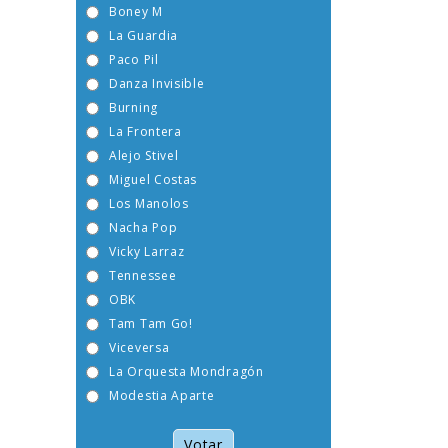
Boney M
La Guardia
Paco Pil
Danza Invisible
Burning
La Frontera
Alejo Stivel
Miguel Costas
Los Manolos
Nacha Pop
Vicky Larraz
Tennessee
OBK
Tam Tam Go!
Viceversa
La Orquesta Mondragón
Modestia Aparte
Votar