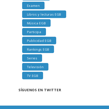
Examen
Libros y lecturas EGB
Música EGB
Participa
Publicidad EGB
Rankings EGB
Series
Televisión
TV EGB
SÍGUENOS EN TWITTER