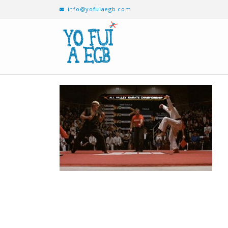
info@yofuiaegb.com