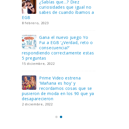
Gana una de las cuatro
¿Sa
al no
unidades de PLAYMOBIL
cur
amos a
que sorteamos: Knight
sab
Rider – El coche fantástico
EGB
[finalizado]
8 febrero, 202
18 noviembre, 2022
 Yo
Gan
reto o
FlixOlé nos divierte con su
Fui
colección de comedias de
con
 estas
los 80 y 90 y regalamos
respondiend
tres suscripciones anuales
5 preguntas
18 noviembre, 2022
15 diciembre,
Llega el nuevo juego de
Pri
mesa Yo Fui a EGB:
‘Ma
ue se
Verdad, reto o
rec
que ya
consecuencia, con más preguntas
pusieron de
y atrevidas pruebas
desaparecie
17 noviembre, 2022
2 diciembre, 