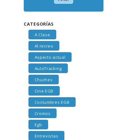
CATEGORÍAS
A Clase
Al recreo
Aspecto actual
AutoTracking
Chuches
Cine EGB
Costumbres EGB
Cromos
Egb
Entrevistas