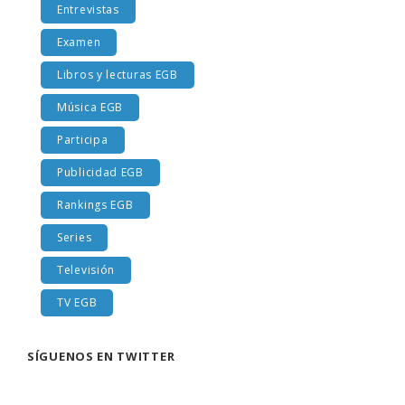
Entrevistas
Examen
Libros y lecturas EGB
Música EGB
Participa
Publicidad EGB
Rankings EGB
Series
Televisión
TV EGB
SÍGUENOS EN TWITTER