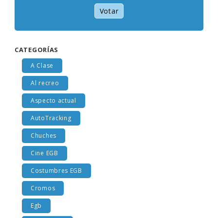
Votar
CATEGORÍAS
A Clase
Al recreo
Aspecto actual
AutoTracking
Chuches
Cine EGB
Costumbres EGB
Cromos
Egb