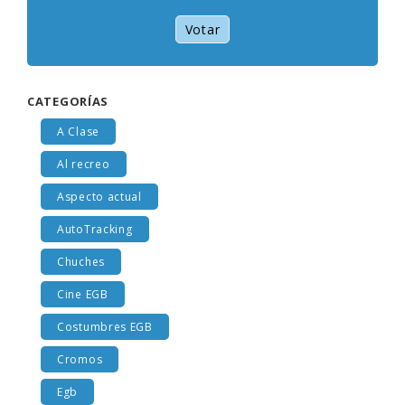
Votar
CATEGORÍAS
A Clase
Al recreo
Aspecto actual
AutoTracking
Chuches
Cine EGB
Costumbres EGB
Cromos
Egb