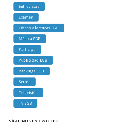
Entrevistas
Examen
Libros y lecturas EGB
Música EGB
Participa
Publicidad EGB
Rankings EGB
Series
Televisión
TV EGB
SÍGUENOS EN TWITTER