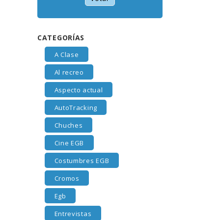
CATEGORÍAS
A Clase
Al recreo
Aspecto actual
AutoTracking
Chuches
Cine EGB
Costumbres EGB
Cromos
Egb
Entrevistas