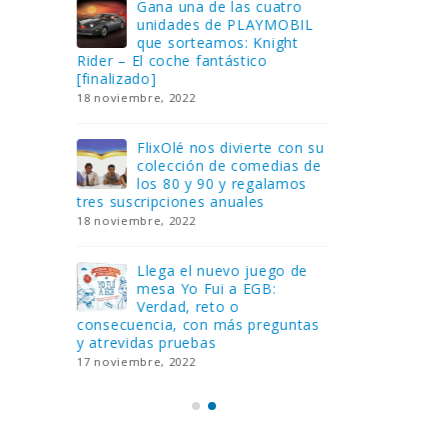
Gana una de las cuatro
¿Sa
al no
unidades de PLAYMOBIL
cur
amos a
que sorteamos: Knight
sab
Rider – El coche fantástico
EGB
[finalizado]
8 febrero, 202
18 noviembre, 2022
 Yo
Gan
reto o
FlixOlé nos divierte con su
Fui
colección de comedias de
con
 estas
los 80 y 90 y regalamos
respondiend
tres suscripciones anuales
5 preguntas
18 noviembre, 2022
15 diciembre,
Llega el nuevo juego de
Pri
mesa Yo Fui a EGB:
‘Ma
ue se
Verdad, reto o
rec
que ya
consecuencia, con más preguntas
pusieron de
y atrevidas pruebas
desaparecie
17 noviembre, 2022
2 diciembre, 