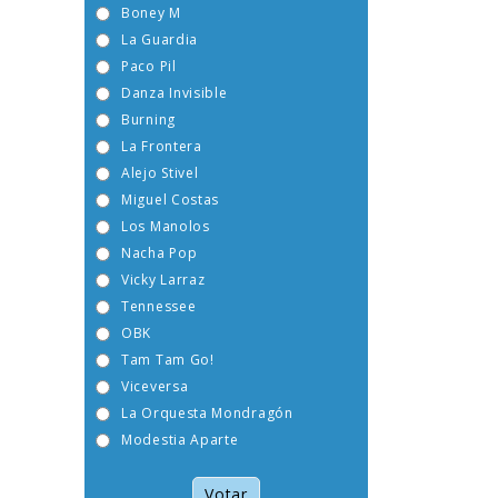
Boney M
La Guardia
Paco Pil
Danza Invisible
Burning
La Frontera
Alejo Stivel
Miguel Costas
Los Manolos
Nacha Pop
Vicky Larraz
Tennessee
OBK
Tam Tam Go!
Viceversa
La Orquesta Mondragón
Modestia Aparte
Votar