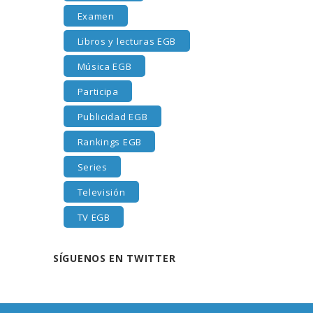
Examen
Libros y lecturas EGB
Música EGB
Participa
Publicidad EGB
Rankings EGB
Series
Televisión
TV EGB
SÍGUENOS EN TWITTER