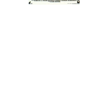
¿Sabías que…? Diez
curiosidades que igual no
sabes de cuando íbamos a
EGB
Rider 
[final
8 febrero, 2023
18 nov
Gana el nuevo juego Yo
Fui a EGB ‘¿Verdad, reto o
consecuencia?’
respondiendo correctamente estas
5 preguntas
tres s
15 diciembre, 2022
18 nov
Prime Video estrena
‘Mañana es hoy’ y
recordamos cosas que se
pusieron de moda en los 90 que ya
conse
desaparecieron
y atre
2 diciembre, 2022
17 nov