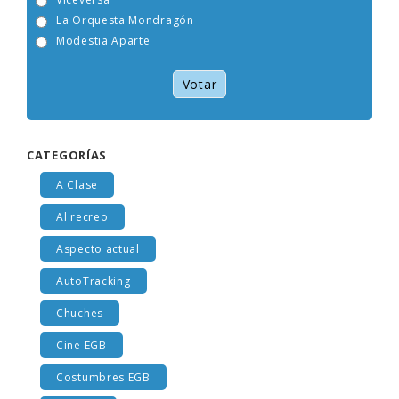
Viceversa
La Orquesta Mondragón
Modestia Aparte
Votar
CATEGORÍAS
A Clase
Al recreo
Aspecto actual
AutoTracking
Chuches
Cine EGB
Costumbres EGB