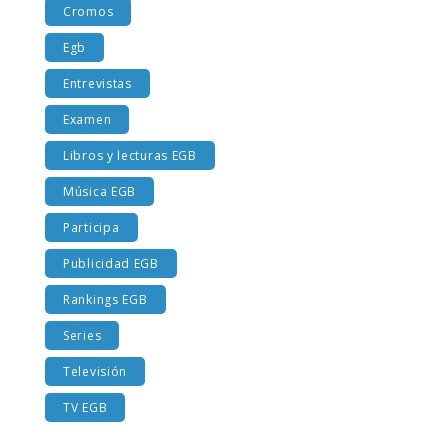
Cromos
Egb
Entrevistas
Examen
Libros y lecturas EGB
Música EGB
Participa
Publicidad EGB
Rankings EGB
Series
Televisión
TV EGB