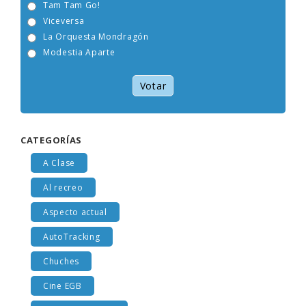
Tam Tam Go!
Viceversa
La Orquesta Mondragón
Modestia Aparte
Votar
CATEGORÍAS
A Clase
Al recreo
Aspecto actual
AutoTracking
Chuches
Cine EGB