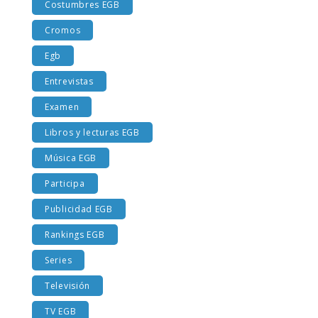
Costumbres EGB
Cromos
Egb
Entrevistas
Examen
Libros y lecturas EGB
Música EGB
Participa
Publicidad EGB
Rankings EGB
Series
Televisión