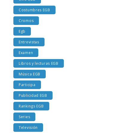
Costumbres EGB
Cromos
Egb
Entrevistas
Examen
Libros y lecturas EGB
Música EGB
Participa
Publicidad EGB
Rankings EGB
Series
Televisión