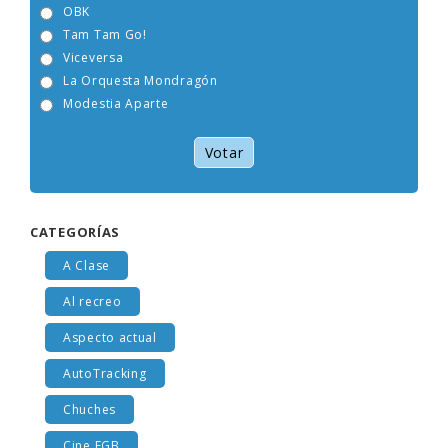
OBK
Tam Tam Go!
Viceversa
La Orquesta Mondragón
Modestia Aparte
Votar
CATEGORÍAS
A Clase
Al recreo
Aspecto actual
AutoTracking
Chuches
Cine EGB