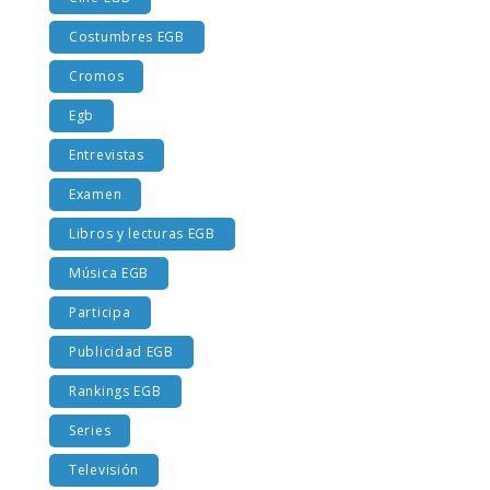
Cine EGB
Costumbres EGB
Cromos
Egb
Entrevistas
Examen
Libros y lecturas EGB
Música EGB
Participa
Publicidad EGB
Rankings EGB
Series
Televisión