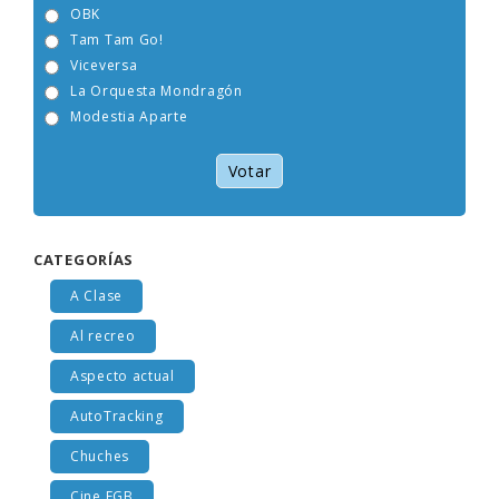
OBK
Tam Tam Go!
Viceversa
La Orquesta Mondragón
Modestia Aparte
Votar
CATEGORÍAS
A Clase
Al recreo
Aspecto actual
AutoTracking
Chuches