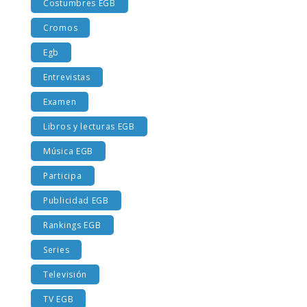
Costumbres EGB
Cromos
Egb
Entrevistas
Examen
Libros y lecturas EGB
Música EGB
Participa
Publicidad EGB
Rankings EGB
Series
Televisión