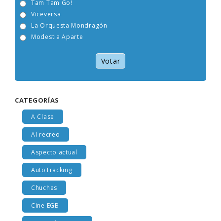
Tam Tam Go!
Viceversa
La Orquesta Mondragón
Modestia Aparte
Votar
CATEGORÍAS
A Clase
Al recreo
Aspecto actual
AutoTracking
Chuches
Cine EGB