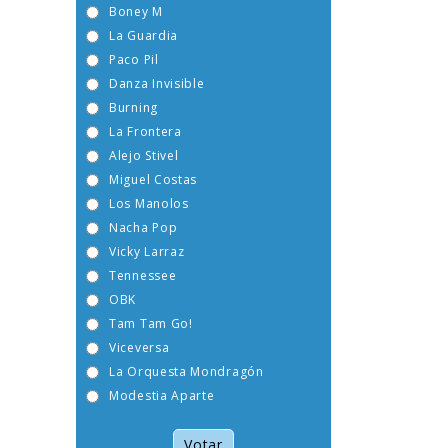
Boney M
La Guardia
Paco Pil
Danza Invisible
Burning
La Frontera
Alejo Stivel
Miguel Costas
Los Manolos
Nacha Pop
Vicky Larraz
Tennessee
OBK
Tam Tam Go!
Viceversa
La Orquesta Mondragón
Modestia Aparte
Votar