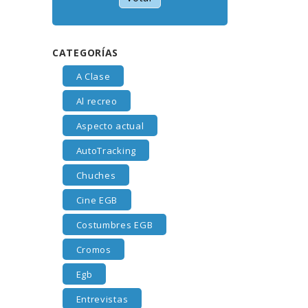
CATEGORÍAS
A Clase
Al recreo
Aspecto actual
AutoTracking
Chuches
Cine EGB
Costumbres EGB
Cromos
Egb
Entrevistas