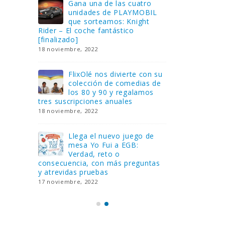
Gana una de las cuatro
¿Sa
al no
unidades de PLAYMOBIL
cur
amos a
que sorteamos: Knight
sab
Rider – El coche fantástico
EGB
[finalizado]
8 febrero, 202
18 noviembre, 2022
 Yo
Gan
reto o
FlixOlé nos divierte con su
Fui
colección de comedias de
con
 estas
los 80 y 90 y regalamos
respondiend
tres suscripciones anuales
5 preguntas
18 noviembre, 2022
15 diciembre,
Llega el nuevo juego de
Pri
mesa Yo Fui a EGB:
‘Ma
ue se
Verdad, reto o
rec
que ya
consecuencia, con más preguntas
pusieron de
y atrevidas pruebas
desaparecie
17 noviembre, 2022
2 diciembre, 