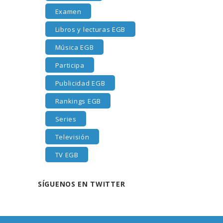
Examen
Libros y lecturas EGB
Música EGB
Participa
Publicidad EGB
Rankings EGB
Series
Televisión
TV EGB
SÍGUENOS EN TWITTER