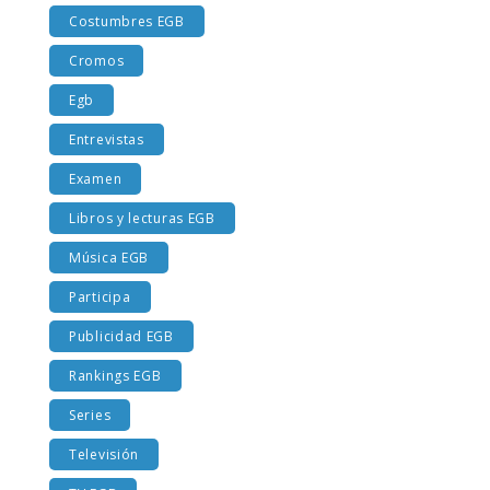
Costumbres EGB
Cromos
Egb
Entrevistas
Examen
Libros y lecturas EGB
Música EGB
Participa
Publicidad EGB
Rankings EGB
Series
Televisión