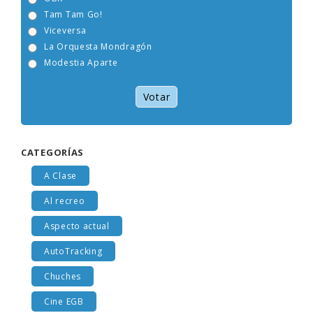
OBK
Tam Tam Go!
Viceversa
La Orquesta Mondragón
Modestia Aparte
Votar
CATEGORÍAS
A Clase
Al recreo
Aspecto actual
AutoTracking
Chuches
Cine EGB