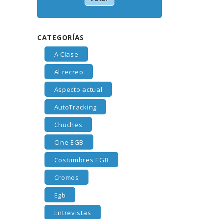
CATEGORÍAS
A Clase
Al recreo
Aspecto actual
AutoTracking
Chuches
Cine EGB
Costumbres EGB
Cromos
Egb
Entrevistas