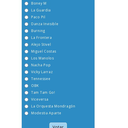
Boney M
La Guardia
Paco Pil
Danza Invisible
Burning
La Frontera
Alejo Stivel
Miguel Costas
Los Manolos
Nacha Pop
Vicky Larraz
Tennessee
OBK
Tam Tam Go!
Viceversa
La Orquesta Mondragón
Modestia Aparte
Votar