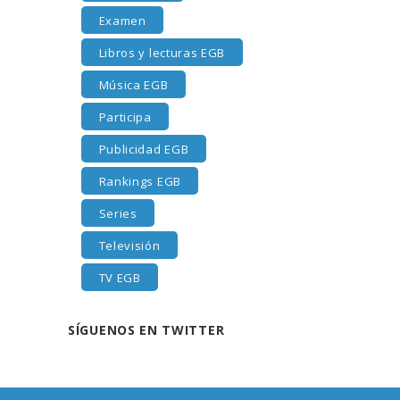
Examen
Libros y lecturas EGB
Música EGB
Participa
Publicidad EGB
Rankings EGB
Series
Televisión
TV EGB
SÍGUENOS EN TWITTER