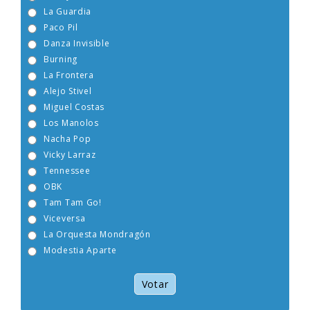
Boney M
La Guardia
Paco Pil
Danza Invisible
Burning
La Frontera
Alejo Stivel
Miguel Costas
Los Manolos
Nacha Pop
Vicky Larraz
Tennessee
OBK
Tam Tam Go!
Viceversa
La Orquesta Mondragón
Modestia Aparte
Votar