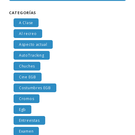
CATEGORÍAS
A Clase
Al recreo
Aspecto actual
AutoTracking
Chuches
Cine EGB
Costumbres EGB
Cromos
Egb
Entrevistas
Examen