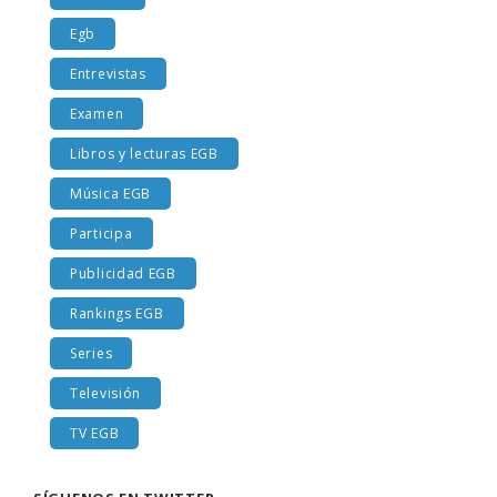
Cromos
Egb
Entrevistas
Examen
Libros y lecturas EGB
Música EGB
Participa
Publicidad EGB
Rankings EGB
Series
Televisión
TV EGB