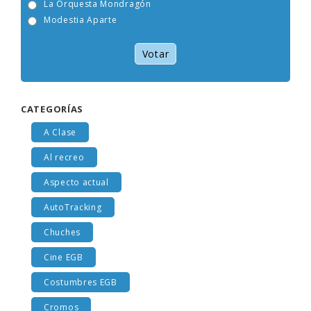
La Orquesta Mondragón
Modestia Aparte
Votar
CATEGORÍAS
A Clase
Al recreo
Aspecto actual
AutoTracking
Chuches
Cine EGB
Costumbres EGB